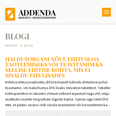
BLOGI
AVALEHT
BLOGI
HALDUSORGANI NÕUE EHITUSLOA
TAOTLEMISEKS VÕI TEAVITAMISEKS
SELLISE EHITISE KOHTA, MIS EI
SISALDU EHS LISADES
Kehtiva ehitusseadustiku (EhS) kohaselt tuleneb ehitamise puhul
teavitamis- või loakohustus EhS lisaks olevatest tabelitest. Tabelite
kokkupanekul on aluseks võetud sellised asjaolud nagu oht, mõju
avalikule ruumile ning isikute õiguste kaitse. Samas aga näeb EhS
ette, et pädev asutus võib nõuda teavitamist või loa taotlemist ka ...