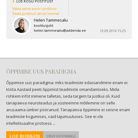
LOE KOGU POSTITUST
Vaata sama autori postitusi
Vaata postitusi samal teemal
Helen Tammesalu
koolitusjuht
helen.tammesalu@addenda.ee
13.09.2016 15:25
ÕPPIMISE UUS PARADIGMA
Õppimise uus paradigma: miks teadmiste edasiandmine enam ei
tööta Aastaid peeti õppimist teadmiste omandamiseks. Mida
rohkem infot inimene talletas, seda targem ta justkui oli. Kuid
tänapäeva neuroteadus ja süsteemne mõtlemine on selle
arusaama ümber pööranud. Tänapäeva õppimine ei seisne enam
teadmiste kogumises, vaid tajumuutuses. See ei ole
intellektuaalne protsess ...
LOE ROHKEM
VIRVE ROOSIMÄGI