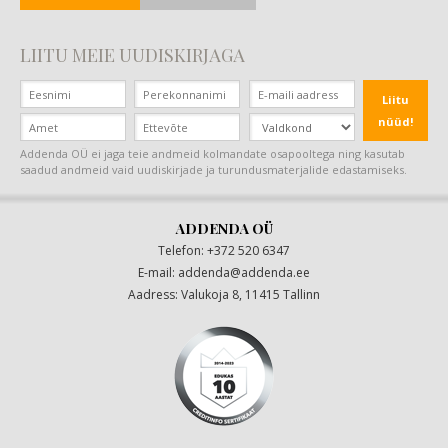
LIITU MEIE UUDISKIRJAGA
Liitu
nüüd!
Addenda OÜ ei jaga teie andmeid kolmandate osapooltega ning kasutab
saadud andmeid vaid uudiskirjade ja turundusmaterjalide edastamiseks.
ADDENDA OÜ
Telefon: +372 520 6347
E-mail:
addenda@addenda.ee
|
Aadress: Valukoja 8, 11415 Tallinn
|