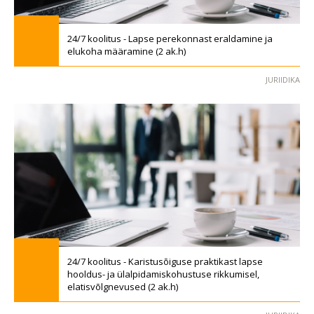
24/7 koolitus - Lapse perekonnast eraldamine ja
elukoha määramine (2 ak.h)
JURIIDIKA
24/7 koolitus - Karistusõiguse praktikast lapse
hooldus- ja ülalpidamiskohustuse rikkumisel,
elatisvõlgnevused (2 ak.h)