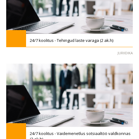
24/7 koolitus - Tehingud laste varaga (2 ak.h)
JURIIDIKA
24/7 koolitus - Vaidemenetlus sotsiaaltöö valdkonnas