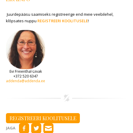
Juurdepääsu saamiseks registreerige end meie veebilehel,
klõpsates nuppu
REGISTREERI KOOLITUSELE
!
Evi Freienthal-Liivak
+372 520 6347
addenda@addenda.ee
REGISTREERI KOOLITUSELE
JAGA