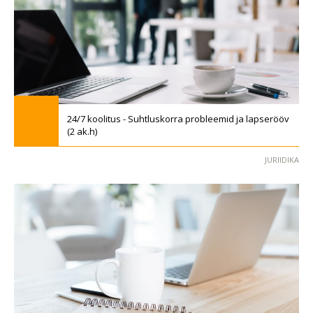
24/7 koolitus - Suhtluskorra probleemid ja lapserööv
(2 ak.h)
JURIIDIKA