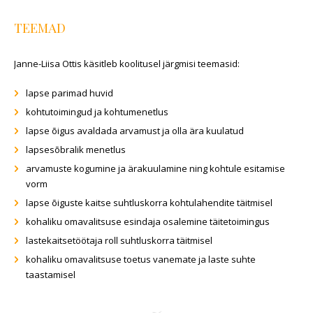
TEEMAD
Janne-Liisa Ottis käsitleb koolitusel järgmisi teemasid:
lapse parimad huvid
kohtutoimingud ja kohtumenetlus
lapse õigus avaldada arvamust ja olla ära kuulatud
lapsesõbralik menetlus
arvamuste kogumine ja ärakuulamine ning kohtule esitamise
vorm
lapse õiguste kaitse suhtluskorra kohtulahendite täitmisel
kohaliku omavalitsuse esindaja osalemine täitetoimingus
lastekaitsetöötaja roll suhtluskorra täitmisel
kohaliku omavalitsuse toetus vanemate ja laste suhte
taastamisel