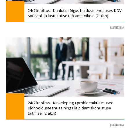
24/7 koolitus - Kaalutlusõigus haldusmenetluses KOV
sotsiaal- ja lastekaitse töö ametnikele (2 ak.h)
JURIIDIKA
24/7 koolitus - Kinkelepingu probleemküsimused
üldhooldusteenuse ning ülalpidamiskohustuse
täitmisel (2 ak.h)
JURIIDIKA