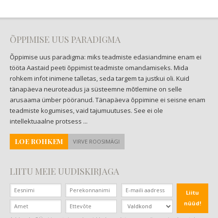
ÕPPIMISE UUS PARADIGMA
Õppimise uus paradigma: miks teadmiste edasiandmine enam ei
tööta Aastaid peeti õppimist teadmiste omandamiseks. Mida
rohkem infot inimene talletas, seda targem ta justkui oli. Kuid
tänapäeva neuroteadus ja süsteemne mõtlemine on selle
arusaama ümber pööranud. Tänapäeva õppimine ei seisne enam
teadmiste kogumises, vaid tajumuutuses. See ei ole
intellektuaalne protsess ...
LOE ROHKEM
VIRVE ROOSIMÄGI
LIITU MEIE UUDISKIRJAGA
Liitu
nüüd!