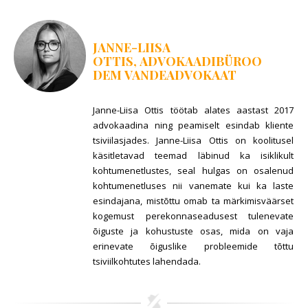
JANNE-LIISA
OTTIS,
ADVOKAADIBÜROO
DEM
VANDEADVOKAAT
Janne-Liisa Ottis töötab alates aastast 2017
advokaadina ning peamiselt esindab kliente
tsiviilasjades. Janne-Liisa Ottis on koolitusel
käsitletavad teemad läbinud ka isiklikult
kohtumenetlustes, seal hulgas on osalenud
kohtumenetluses nii vanemate kui ka laste
esindajana, mistõttu omab ta märkimisväärset
kogemust perekonnaseadusest tulenevate
õiguste ja kohustuste osas, mida on vaja
erinevate õiguslike probleemide tõttu
tsiviilkohtutes lahendada.