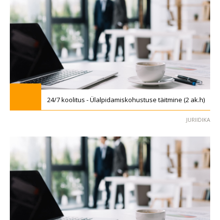
24/7 koolitus - Ülalpidamiskohustuse täitmine (2 ak.h)
JURIIDIKA