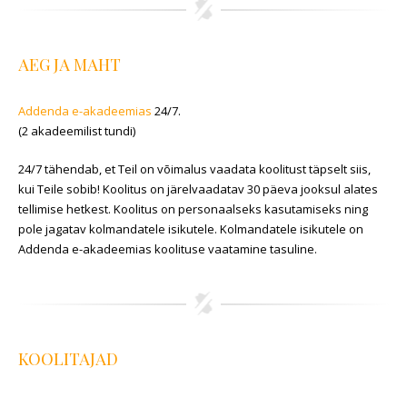
AEG JA MAHT
Addenda e-akadeemias
24/7.
(2 akadeemilist tundi)
24/7 tähendab, et Teil on võimalus vaadata koolitust täpselt siis,
kui Teile sobib! Koolitus on järelvaadatav 30 päeva jooksul alates
tellimise hetkest. Koolitus on personaalseks kasutamiseks ning
pole jagatav kolmandatele isikutele. Kolmandatele isikutele on
Addenda e-akadeemias koolituse vaatamine tasuline.
KOOLITAJAD