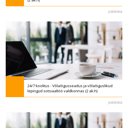
(2 ak.h)
JURIIDIKA
24/7 koolitus - Võlaõigusseadus ja võlaõiguslikud
lepingud sotsiaaltöö valdkonnas (2 ak.h)
JURIIDIKA