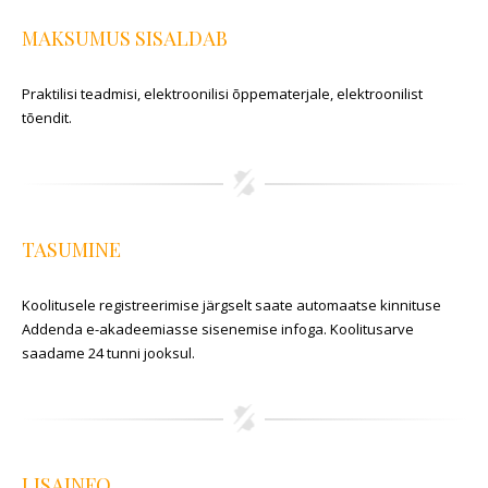
MAKSUMUS SISALDAB
Praktilisi teadmisi, elektroonilisi õppematerjale, elektroonilist
tõendit.
TASUMINE
Koolitusele registreerimise järgselt saate automaatse kinnituse
Addenda e-akadeemiasse sisenemise infoga. Koolitusarve
saadame 24 tunni jooksul.
LISAINFO