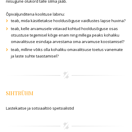
niisugune olukord talle silma jääb.
Õpiväljunditena koolituse läbinu:
teab, mida käsitletakse hooldusõiguse vaidlustes lapse huvina?
teab, kelle arvamusele viitavad kohtud hooldusõiguse osas
otsustuse tegemisel kõige enam ning millega peaks kohaliku
omavalitsuse esindaja arvestama oma arvamuse koostamisel?
teab, milline võiks olla kohaliku omavalitsuse toetus vanemate
ja laste suhte taastamisel?
SIHTRÜHM
Lastekaitse ja sotsiaaltöö spetsialistid