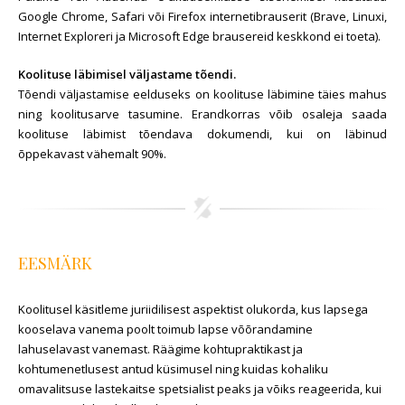
Google Chrome, Safari või Firefox internetibrauserit (Brave, Linuxi,
Internet Exploreri ja Microsoft Edge brausereid keskkond ei toeta).
Koolituse läbimisel väljastame tõendi.
Tõendi väljastamise eelduseks on koolituse läbimine täies mahus
ning koolitusarve tasumine. Erandkorras võib osaleja saada
koolituse läbimist tõendava dokumendi, kui on läbinud
õppekavast vähemalt 90%.
EESMÄRK
Koolitusel käsitleme juriidilisest aspektist olukorda, kus lapsega
kooselava vanema poolt toimub lapse võõrandamine
lahuselavast vanemast. Räägime kohtupraktikast ja
kohtumenetlusest antud küsimusel ning kuidas kohaliku
omavalitsuse lastekaitse spetsialist peaks ja võiks reageerida, kui