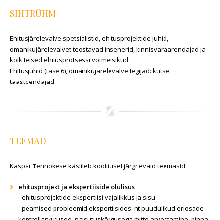
SIHTRÜHM
Ehitusjärelevalve spetsialistid, ehitusprojektide juhid,
omanikujärelevalvet teostavad insenerid, kinnisvaraarendajad ja
kõik teised ehitusprotsessi võtmeisikud.
Ehitusjuhid (tase 6), omanikujärelevalve tegijad: kutse
taastõendajad.
TEEMAD
Kaspar Tennokese käsitleb koolitusel järgnevaid teemasid:
ehitusprojekt ja ekspertiiside olulisus
-
ehitusprojektide ekspertiisi vajalikkus ja sisu
- peamised probleemid ekspertiisides: nt puudulikud eriosade
kontrollarvutused, paisutuskõrgusega mitte arvestamine, pinna