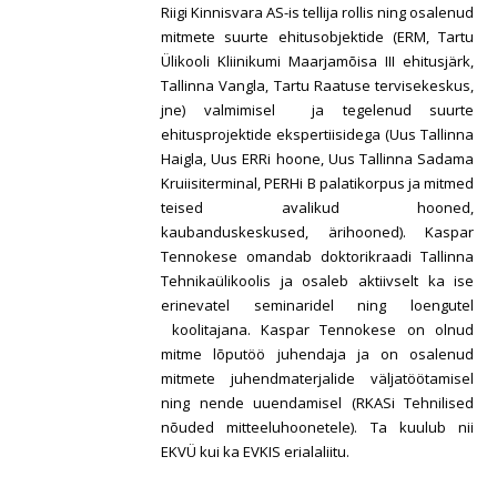
Riigi Kinnisvara AS-is tellija rollis ning osalenud
mitmete suurte ehitusobjektide (ERM, Tartu
Ülikooli Kliinikumi Maarjamõisa III ehitusjärk,
Tallinna Vangla, Tartu Raatuse tervisekeskus,
jne) valmimisel ja tegelenud suurte
ehitusprojektide ekspertiisidega (Uus Tallinna
Haigla, Uus ERRi hoone, Uus Tallinna Sadama
Kruiisiterminal, PERHi B palatikorpus ja mitmed
teised avalikud hooned,
kaubanduskeskused, ärihooned). Kaspar
Tennokese omandab doktorikraadi Tallinna
Tehnikaülikoolis ja osaleb aktiivselt ka ise
erinevatel seminaridel ning loengutel
koolitajana. Kaspar Tennokese on olnud
mitme lõputöö juhendaja ja on osalenud
mitmete juhendmaterjalide väljatöötamisel
ning nende uuendamisel (RKASi Tehnilised
nõuded mitteeluhoonetele). Ta kuulub nii
EKVÜ kui ka EVKIS erialaliitu.