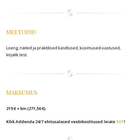
MEETODID
Loeng, näited ja praktilised käsitlused, küsimused-vastused,
kirjalik test.
MAKSUMUS
219 € + km (271,56 €).
Kõik Addenda 24/7 ehitusalased veebikoolitused leiate
SIIT
!