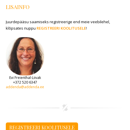
LISAINFO
Juurdepääsu saamiseks registreerige end meie veebilehel,
klõpsates nuppu
REGISTREERI KOOLITUSELE
!
Evi Freienthal-Liivak
+372 520 6347
addenda@addenda.ee
REGISTREERI KOOLITUSELE