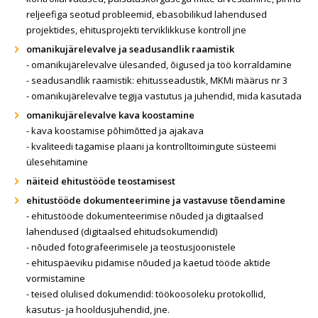
reljeefiga seotud probleemid, ebasobilikud lahendused
projektides, ehitusprojekti terviklikkuse kontroll jne
omanikujärelevalve ja seadusandlik raamistik
- omanikujärelevalve ülesanded, õigused ja töö korraldamine
- seadusandlik raamistik: ehitusseadustik, MKMi määrus nr 3
- omanikujärelevalve tegija vastutus ja juhendid, mida kasutada
omanikujärelevalve kava koostamine
-
kava koostamise põhimõtted ja ajakava
- kvaliteedi tagamise plaani ja kontrolltoimingute süsteemi
ülesehitamine
näiteid ehitustööde teostamisest
ehitustööde dokumenteerimine ja vastavuse tõendamine
-
ehitustööde dokumenteerimise nõuded ja digitaalsed
lahendused (digitaalsed ehitudsokumendid)
- nõuded fotografeerimisele ja teostusjoonistele
- ehituspäeviku pidamise nõuded ja kaetud tööde aktide
vormistamine
- teised olulised dokumendid: töökoosoleku protokollid,
kasutus- ja hooldusjuhendid, jne.