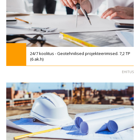
24/7 koolitus - Geotehnilised projekteerimised. 7,2 TP
(6 ak.h)
EHITUS