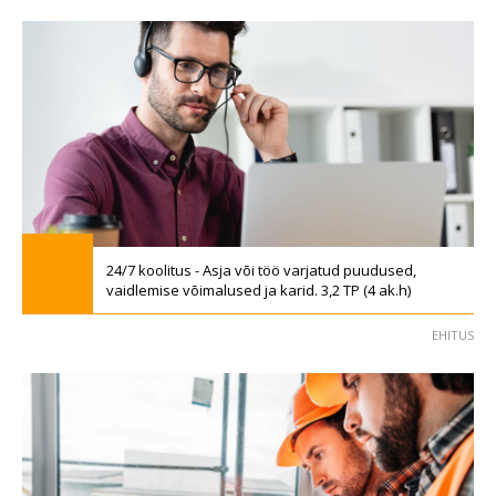
24/7 koolitus - Asja või töö varjatud puudused,
vaidlemise võimalused ja karid. 3,2 TP (4 ak.h)
EHITUS