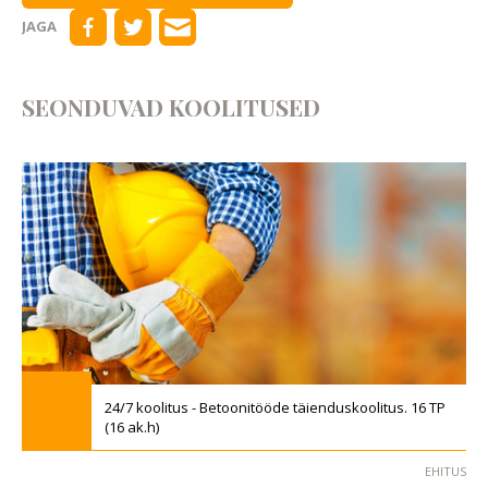
JAGA
SEONDUVAD KOOLITUSED
24/7 koolitus - Betoonitööde täienduskoolitus. 16 TP
(16 ak.h)
EHITUS