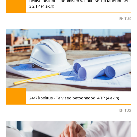
heliisolatsioon – peamised väljakutsed ja lahendused.
3,2 TP (4 ak.h)
EHITUS
24/7 koolitus - Talvised betoonitööd. 4 TP (4 ak.h)
EHITUS