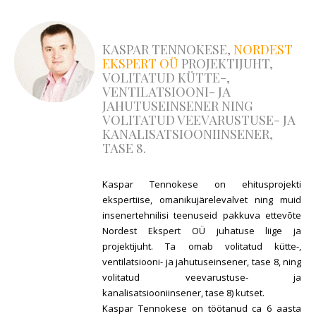
KASPAR TENNOKESE,
NORDEST
EKSPERT OÜ
PROJEKTIJUHT,
VOLITATUD KÜTTE-,
VENTILATSIOONI- JA
JAHUTUSEINSENER NING
VOLITATUD VEEVARUSTUSE- JA
KANALISATSIOONIINSENER,
TASE 8.
Kaspar Tennokese on ehitusprojekti
ekspertiise, omanikujärelevalvet ning muid
insenertehnilisi teenuseid pakkuva ettevõte
Nordest Ekspert OÜ juhatuse liige ja
projektijuht. Ta omab volitatud kütte-,
ventilatsiooni- ja jahutuseinsener, tase 8, ning
volitatud veevarustuse- ja
kanalisatsiooniinsener, tase 8) kutset.
Kaspar Tennokese on töötanud ca 6 aasta