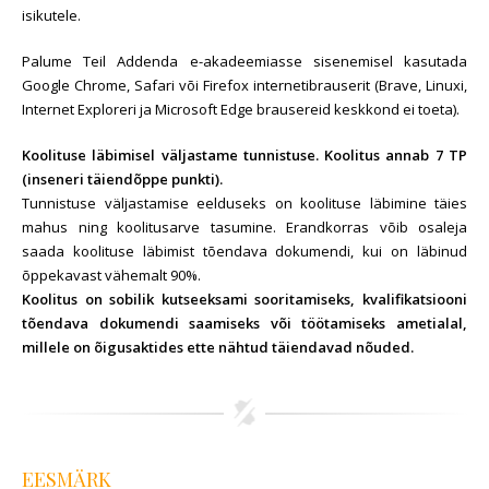
isikutele.
Palume Teil Addenda e-akadeemiasse sisenemisel kasutada
Google Chrome, Safari või Firefox internetibrauserit (Brave, Linuxi,
Internet Exploreri ja Microsoft Edge brausereid keskkond ei toeta).
Koolituse läbimisel väljastame tunnistuse. Koolitus annab
7 TP
(inseneri täiendõppe punkti).
Tunnistuse väljastamise eelduseks on koolituse läbimine täies
mahus ning koolitusarve tasumine. Erandkorras võib osaleja
saada koolituse läbimist tõendava dokumendi, kui on läbinud
õppekavast vähemalt 90%.
Koolitus on sobilik kutseeksami sooritamiseks, kvalifikatsiooni
tõendava dokumendi saamiseks või töötamiseks ametialal,
millele on õigusaktides ette nähtud täiendavad nõuded.
EESMÄRK