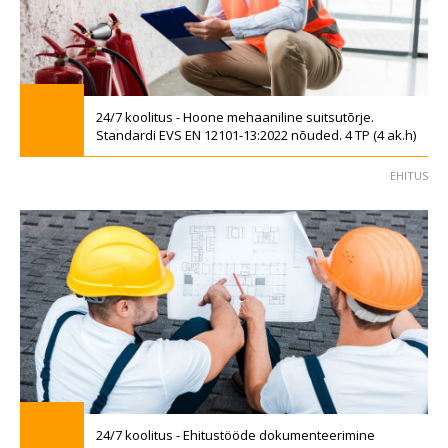
24/7 koolitus - Hoone mehaaniline suitsutõrje.
Standardi EVS EN 12101-13:2022 nõuded. 4 TP (4 ak.h)
EHITUS
24/7 koolitus - Ehitustööde dokumenteerimine