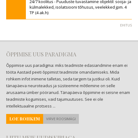
24/7 koolitus - Puuduste tuvastamine objektil: sooja- ja
külmalekked, isolatsiooni tõhusus, veelekked jpm. 4
TP (4 ak.h)
EHITUS
ÕPPIMISE UUS PARADIGMA
Õppimise uus paradigma: miks teadmiste edasiandmine enam ei
tööta Aastaid peeti õppimist teadmiste omandamiseks. Mida
rohkem infot inimene talletas, seda targem ta justkui oli. Kuid
tänapäeva neuroteadus ja süsteemne mõtlemine on selle
arusaama ümber pööranud. Tänapäeva õppimine ei seisne enam
teadmiste kogumises, vaid tajumuutuses. See ei ole
intellektuaalne protsess ...
LOE ROHKEM
VIRVE ROOSIMÄGI
LIITU MEIE UUDISKIRJAGA