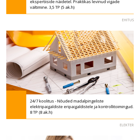
ekspertiiside näidetel. Praktikas levinud vigade
vältimine. 3,5 TP (5 ak.h)
EHITUS
24/7 koolitus - Nõuded madalpingeliste
elektripaigaldiste eripaigaldistele ja kontrollitoimingud.
8 TP (8 ak.h)
ELEKTER