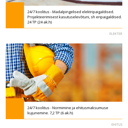
24/7 koolitus - Madalpingelised elektripaigaldised.
Projekteerimisest kasutuselevõtuni, sh eripaigaldised.
24 TP (24 ak.h)
ELEKTER
24/7 koolitus - Normimine ja ehitusmaksumuse
kujunemine. 7,2 TP (6 ak.h)
EHITUS