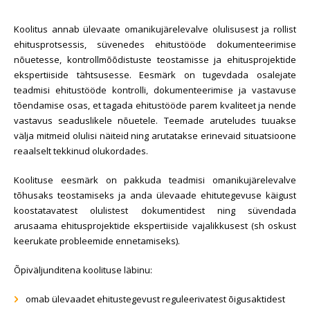
Koolitus annab ülevaate omanikujärelevalve olulisusest ja rollist
ehitusprotsessis, süvenedes ehitustööde dokumenteerimise
nõuetesse, kontrollmõõdistuste teostamisse ja ehitusprojektide
ekspertiiside tähtsusesse. Eesmärk on tugevdada osalejate
teadmisi ehitustööde kontrolli, dokumenteerimise ja vastavuse
tõendamise osas, et tagada ehitustööde parem kvaliteet ja nende
vastavus seaduslikele nõuetele. Teemade aruteludes tuuakse
välja mitmeid olulisi näiteid ning arutatakse erinevaid situatsioone
reaalselt tekkinud olukordades.
Koolituse eesmärk on pakkuda teadmisi omanikujärelevalve
tõhusaks teostamiseks ja anda ülevaade ehitutegevuse käigust
koostatavatest olulistest dokumentidest ning süvendada
arusaama ehitusprojektide ekspertiiside vajalikkusest (sh oskust
keerukate probleemide ennetamiseks).
Õpiväljunditena koolituse läbinu:
omab ülevaadet ehitustegevust reguleerivatest õigusaktidest