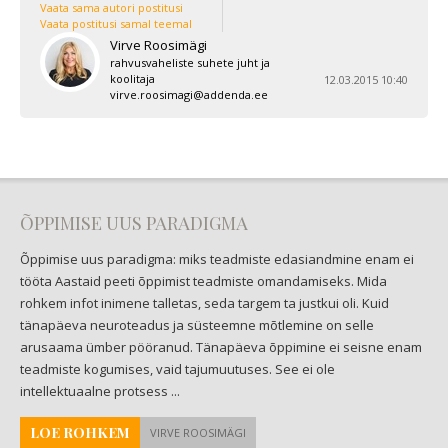
Vaata sama autori postitusi
Vaata postitusi samal teemal
Virve Roosimägi
rahvusvaheliste suhete juht ja
koolitaja
12.03.2015 10:40
virve.roosimagi@addenda.ee
ÕPPIMISE UUS PARADIGMA
Õppimise uus paradigma: miks teadmiste edasiandmine enam ei
tööta Aastaid peeti õppimist teadmiste omandamiseks. Mida
rohkem infot inimene talletas, seda targem ta justkui oli. Kuid
tänapäeva neuroteadus ja süsteemne mõtlemine on selle
arusaama ümber pööranud. Tänapäeva õppimine ei seisne enam
teadmiste kogumises, vaid tajumuutuses. See ei ole
intellektuaalne protsess ...
LOE ROHKEM
VIRVE ROOSIMÄGI