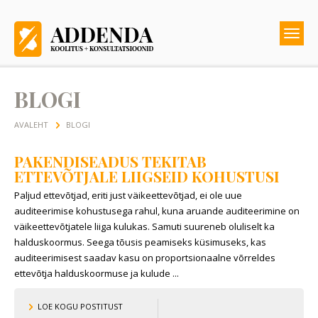
BLOGI
AVALEHT
BLOGI
PAKENDISEADUS TEKITAB
ETTEVÕTJALE LIIGSEID KOHUSTUSI
Paljud ettevõtjad, eriti just väikeettevõtjad, ei ole uue
auditeerimise kohustusega rahul, kuna aruande auditeerimine on
väikeettevõtjatele liiga kulukas. Samuti suureneb oluliselt ka
halduskoormus. Seega tõusis peamiseks küsimuseks, kas
auditeerimisest saadav kasu on proportsionaalne võrreldes
ettevõtja halduskoormuse ja kulude ...
LOE KOGU POSTITUST