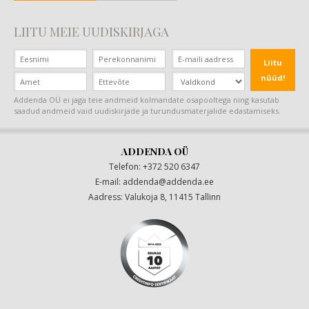
LIITU MEIE UUDISKIRJAGA
Liitu
nüüd!
Addenda OÜ ei jaga teie andmeid kolmandate osapooltega ning kasutab
saadud andmeid vaid uudiskirjade ja turundusmaterjalide edastamiseks.
ADDENDA OÜ
Telefon: +372 520 6347
E-mail:
addenda@addenda.ee
|
Aadress: Valukoja 8, 11415 Tallinn
|