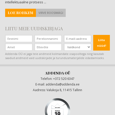
intellektuaalne protsess ...
LOE ROHKEM
VIRVE ROOSIMÄGI
LIITU MEIE UUDISKIRJAGA
Liitu
nüüd!
Addenda OÜ ei jaga teie andmeid kolmandate osapooltega ning kasutab
saadud andmeid vaid uudiskirjade ja turundusmaterjalide edastamiseks.
ADDENDA OÜ
Telefon: +372 520 6347
E-mail:
addenda@addenda.ee
|
Aadress: Valukoja 8, 11415 Tallinn
|