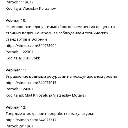
Parool: 111BC17
Koolitaja: Vladislav Korzanov
Vebinar 10:
Нормирование допустимых сбросов химических веществ в
сточных водах. Контроль за соблюдением технических
стандартов в Эстонии
https://vimeo.com/244972604
Parool: 1122BC1
Koolitaja: Olev Sokk
Vebinar 11:
Управление водными ресурсами на международном уровне
https://vimeo.com/244973013
Parool: 1124BC1
Koolitajad: Mait Kriipsalu ja Vjatseslav Mutavsi
Vebinar 12:
Твердые отходы при переработке макулатуры.
https://vimeo.com/244973317
Parool: 2911BC1