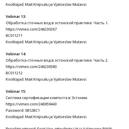
Koolitajad: Mait Kriipsalu ja Vjatseslav Mutavsi
Vebinar 13:
Обработка сточных вод в эстонской практике. Часть 1.
https://vimeo.com/246230267
BC011211
Koolitajad: Mait Kriipsalu ja Vjatseslav Mutavsi
Vebinar 14:
Обработка сточных вод в эстонской практике. Часть 2.
https://vimeo.com/246230583
BC011212
Koolitajad: Mait Kriipsalu ja Vjatseslav Mutavsi
Vebinar 15:
Система сертификации компоста в Эстонии.
https://vimeo.com/246959443
Password: 0812BC1
Koolitajad: Mait Kriipsalu ja Vjatseslav Mutavsi
Projektipartnerid: Eesti Vee-ettevõtete Liit ja Valgevene Riiklik