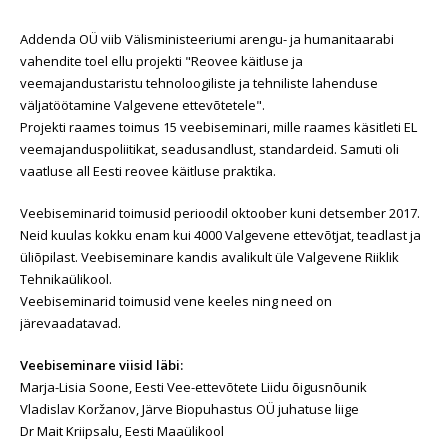
Addenda OÜ viib Välisministeeriumi arengu- ja humanitaarabi
vahendite toel ellu projekti "Reovee käitluse ja
veemajandustaristu tehnoloogiliste ja tehniliste lahenduse
väljatöötamine Valgevene ettevõtetele".
Projekti raames toimus 15 veebiseminari, mille raames käsitleti EL
veemajanduspoliitikat, seadusandlust, standardeid. Samuti oli
vaatluse all Eesti reovee käitluse praktika.
Veebiseminarid toimusid perioodil oktoober kuni detsember 2017.
Neid kuulas kokku enam kui 4000 Valgevene ettevõtjat, teadlast ja
üliõpilast. Veebiseminare kandis avalikult üle Valgevene Riiklik
Tehnikaülikool.
Veebiseminarid toimusid vene keeles ning need on
järevaadatavad.
Veebiseminare viisid läbi:
Marja-Lisia Soone, Eesti Vee-ettevõtete Liidu õigusnõunik
Vladislav Koržanov, Järve Biopuhastus OÜ juhatuse liige
Dr Mait Kriipsalu, Eesti Maaülikool