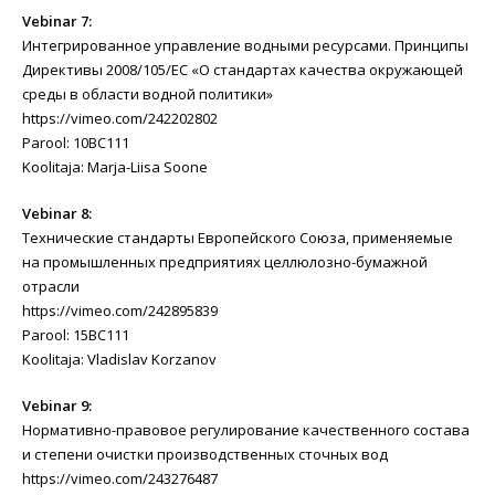
Vebinar 7:
Интегрированное управление водными ресурсами. Принципы
Директивы 2008/105/EC «О стандартах качества окружающей
среды в области водной политики»
https://vimeo.com/242202802
Parool: 10BC111
Koolitaja: Marja-Liisa Soone
Vebinar 8:
Технические стандарты Европейского Союза, применяемые
на промышленных предприятиях целлюлозно-бумажной
отрасли
https://vimeo.com/242895839
Parool: 15BC111
Koolitaja: Vladislav Korzanov
Vebinar 9:
Нормативно-правовое регулирование качественного состава
и степени очистки производственных сточных вод
https://vimeo.com/243276487