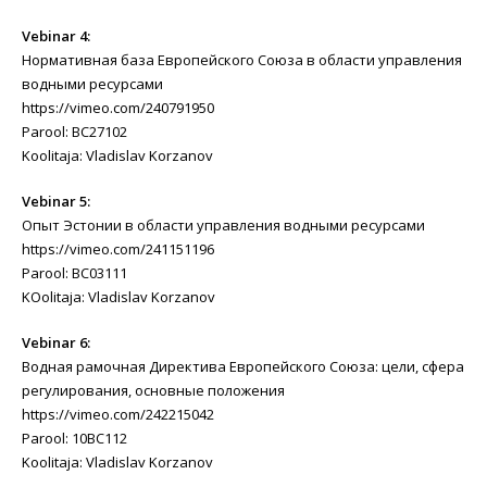
Vebinar 4:
Нормативная база Европейского Союза в области управления
водными ресурсами
https://vimeo.com/240791950
Parool: BC27102
Koolitaja: Vladislav Korzanov
Vebinar 5:
Опыт Эстонии в области управления водными ресурсами
https://vimeo.com/241151196
Parool: BC03111
KOolitaja: Vladislav Korzanov
Vebinar 6:
Водная рамочная Директива Европейского Союза: цели, сфера
регулирования, основные положения
https://vimeo.com/242215042
Parool: 10BC112
Koolitaja: Vladislav Korzanov