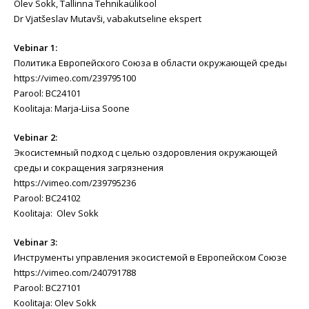
Olev Sokk, Tallinna Tehnikaülikool
Dr Vjatšeslav Mutavši, vabakutseline ekspert
Vebinar 1:
Политика Европейского Союза в области окружающей среды
https://vimeo.com/239795100
Parool: BC24101
Koolitaja: Marja-Liisa Soone
Vebinar 2:
Экосистемный подход с целью оздоровления окружающей
среды и сокращения загрязнения
https://vimeo.com/239795236
Parool: BC24102
Koolitaja: Olev Sokk
Vebinar 3:
Инструменты управления экосистемой в Европейском Союзе
https://vimeo.com/240791788
Parool: BC27101
Koolitaja: Olev Sokk