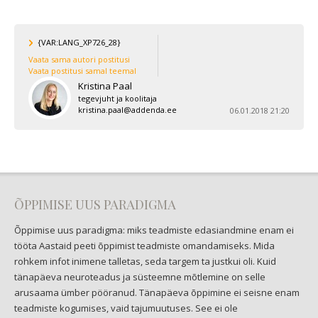
{VAR:LANG_XP726_28}
Vaata sama autori postitusi
Vaata postitusi samal teemal
Kristina Paal
tegevjuht ja koolitaja
kristina.paal@addenda.ee
06.01.2018 21:20
ÕPPIMISE UUS PARADIGMA
Õppimise uus paradigma: miks teadmiste edasiandmine enam ei
tööta Aastaid peeti õppimist teadmiste omandamiseks. Mida
rohkem infot inimene talletas, seda targem ta justkui oli. Kuid
tänapäeva neuroteadus ja süsteemne mõtlemine on selle
arusaama ümber pööranud. Tänapäeva õppimine ei seisne enam
teadmiste kogumises, vaid tajumuutuses. See ei ole