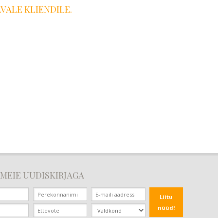
VALE KLIENDILE.
 MEIE UUDISKIRJAGA
Liitu
nüüd!