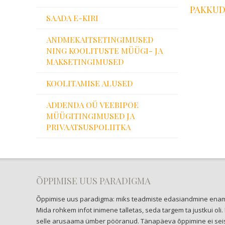
PAKKUD
SAADA E-KIRI
ANDMEKAITSETINGIMUSED
NING KOOLITUSTE MÜÜGI- JA
MAKSETINGIMUSED
KOOLITAMISE ALUSED
ADDENDA OÜ VEEBIPOE
MÜÜGITINGIMUSED JA
PRIVAATSUSPOLIITKA
ÕPPIMISE UUS PARADIGMA
Õppimise uus paradigma: miks teadmiste edasiandmine enam 
Mida rohkem infot inimene talletas, seda targem ta justkui 
selle arusaama ümber pööranud. Tänapäeva õppimine ei seis