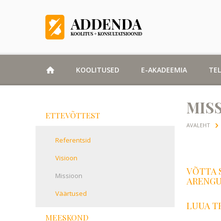
KOOLITUSED
E-AKADEEMIA
TE
MIS
ETTEVÕTTEST
AVALEHT
Referentsid
Visioon
VÕTTA 
Missioon
ARENGU
Väärtused
LUUA T
MEESKOND