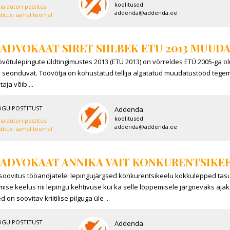
koolitused
a autori postitusi
addenda@addenda.ee
titusi samal teemal
ADVOKAAT SIRET SIILBEK ETU 2013 MUU
võtulepingute üldtingimustes 2013 (ETÜ 2013) on võrreldes ETÜ 2005-ga o
 seonduvat. Töövõtja on kohustatud tellija algatatud muudatustööd teg
taja võib ...
OGU POSTITUST
Addenda
koolitused
a autori postitusi
addenda@addenda.ee
titusi samal teemal
ADVOKAAT ANNIKA VAIT KONKURENTSIKE
soovitus tööandjatele: lepingujärgsed konkurentsikeelu kokkulepped tasu
ise keelus nii lepingu kehtivuse kui ka selle lõppemisele järgnevaks aj
on soovitav kriitilise pilguga üle ...
OGU POSTITUST
Addenda