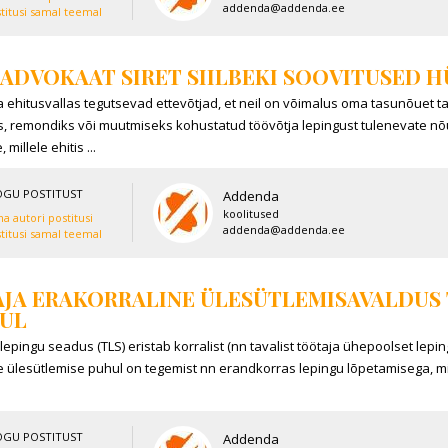
addenda@addenda.ee
titusi samal teemal
ADVOKAAT SIRET SIILBEKI SOOVITUSED 
ea ehitusvallas tegutsevad ettevõtjad, et neil on võimalus oma tasunõuet ta
s, remondiks või muutmiseks kohustatud töövõtja lepingust tulenevate nõ
 millele ehitis ...
OGU POSTITUST
Addenda
koolitused
a autori postitusi
addenda@addenda.ee
titusi samal teemal
JA ERAKORRALINE ÜLESÜTLEMISAVALDUS 
UL
epingu seadus (TLS) eristab korralist (nn tavalist töötaja ühepoolset leping
e ülesütlemise puhul on tegemist nn erandkorras lepingu lõpetamisega, mi
OGU POSTITUST
Addenda