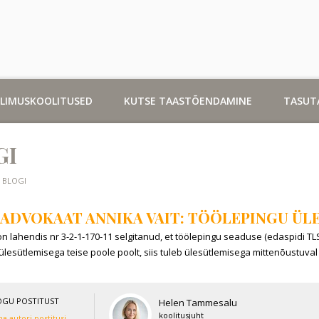
LLIMUSKOOLITUSED
KUTSE TAASTÕENDAMINE
TASUT
GI
BLOGI
ADVOKAAT ANNIKA VAIT: TÖÖLEPINGU ÜL
on lahendis nr 3-2-1-170-11 selgitanud, et töölepingu seaduse (edaspidi TLS)
ülesütlemisega teise poole poolt, siis tuleb ülesütlemisega mittenõustuval
OGU POSTITUST
Helen Tammesalu
koolitusjuht
a autori postitusi