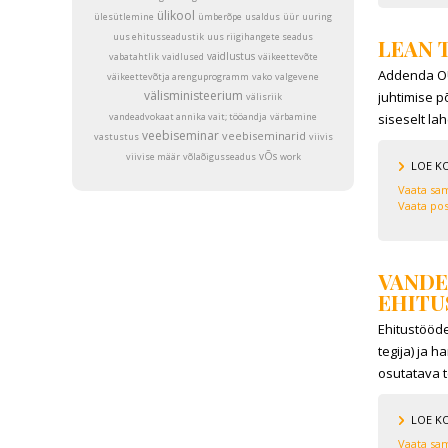
ülikool
ülesütlemine
ümberõpe
usaldus
üür
uuring
uus ehitusseadustik
uus riigihangete seadus
LEAN 
vaidlustus
vabatahtlik
vaidlused
väikeettevõte
Addenda OÜ 
väikeettevõtja arenguprogramm
vako
valgevene
välisministeerium
juhtimise p
välisriik
vandeadvokaat annika vait; tööandja
värbamine
siseselt la
veebiseminar
veebiseminarid
vastustus
viivis
vÕs
viivise määr
võlaõigusseadus
work
LOE K
Vaata sam
Vaata pos
VANDE
EHITU
Ehitustööd
tegija) ja 
osutatava t
LOE K
Vaata sam