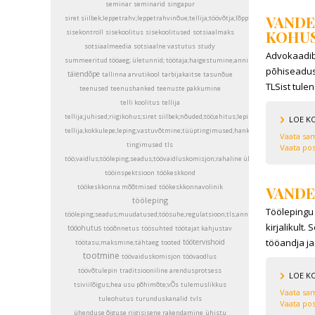
seminar
seminarid
singapur
VANDE
siret siilbek;leppetrahv;leppetrahvinõue;tellija;töövõtja;lõpptähtaeg;
KOHUS
sisekontroll
sisekoolitus
sisekoolitused
sotsiaalmaks
sotsiaalmeedia
sotsiaalne vastutus
study
Advokaadibü
summeeritud tööaeg; ületunnid; töötaja;haigestumine;annika vait;addenda
põhiseaduse
täiendõpe
tallinna arvutikool
tarbijakaitse
tasunõue
TLSist tulen
teenused
teenushanked
teenuste pakkumine
telli koolitus
tellija
tellija;juhised;riigikohus;siret siilbek;nõuded;töö;ehitus;leping;lepingu sõlmimi
LOE K
tellija;kokkulepe;leping;vastuvõtmine;tüüptingimused;hankeleping;töövõtja;siret 
Vaata sam
tingimused
tls
Vaata pos
töö;vaidlus;tööleping;seadus;töövaidluskomisjon;rahaline ülempiir; riigikohus; ad
tööinspektsioon
töökeskkond
töökeskkonna mõõtmised
töökeskkonnavolinik
VANDE
tööleping
Töölepingu
tööleping;seadus;muudatused;töösuhe;regulatsioon;tls;annika vait;liisa orav
kirjalikult
tööohutus
tööõnnetus
töösuhted
töötajat kahjustav
tööandja ja 
töötervishoid
töötasu;maksmine;tähtaeg
tooted
tootmine
töövaiduskomisjon
töövaodlus
töövõtulepin
traditsiooniline arendusprotsess
LOE K
tsiviilõigus;hea usu põhimõte;vÕs
tulemuslikkus
Vaata sam
tuleohutus
turunduskanalid
tvls
Vaata pos
ühenduse õiguse riigisisene rakendamine
ühistu