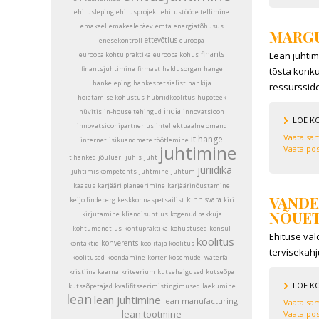
ehitusleping
ehitusprojekt
ehitustööde tellimine
emakeel
emakeelepäev
emta
energiatõhusus
MARGU
ettevõtlus
enesekontroll
euroopa
finants
Lean juhtim
euroopa kohtu praktika
euroopa kohus
finantsjuhtimine
firmast
haldusorgan
hange
tõsta konku
hankeleping
hankespetsialist
hankija
ressursside
hoiatamise kohustus
hübriidkoolitus
hüpoteek
india
hüvitis
in-house tehingud
innovatsioon
LOE K
innovatsioonipartnerlus
intellektuaalne omand
Vaata sam
it hange
internet
isikuandmete töötlemine
juhtimine
Vaata pos
it hanked
jõulueri
juhis
juht
juriidika
juhtimiskompetents
juhtmine
juhtum
kaasus
karjääri planeerimine
karjäärinõustamine
VANDE
kinnisvara
keijo lindeberg
keskkonnaspetsailist
kiri
NÕUET
kirjutamine
kliendisuhtlus
kogenud pakkuja
kohtumenetlus
kohtupraktika
kohustused
konsul
Ehituse val
koolitus
konverents
kontaktid
koolitaja koolitus
tervisekahj
koolitused
koondamine
korter
kosemudel waterfall
kristiina kaarna
kriteerium
kutsehaigused
kutseõpe
LOE K
kutseõpetajad
kvalifitseerimistingimused
laekumine
lean
lean juhtimine
lean manufacturing
Vaata sam
lean tootmine
Vaata pos