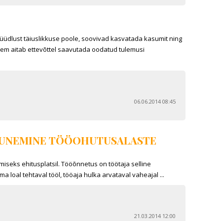
üüdlust täiuslikkuse poole, soovivad kasvatada kasumit ning
eem aitab ettevõttel saavutada oodatud tulemusi
06.06.2014 08:45
AGUNEMINE TÖÖOHUTUSALASTE
iseks ehitusplatsil. Tööõnnetus on töötaja selline
 loal tehtaval tööl, tööaja hulka arvataval vaheajal ...
21.03.2014 12:00