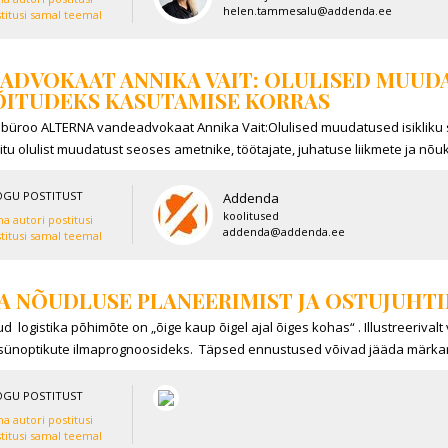
helen.tammesalu@addenda.ee
titusi samal teemal
ADVOKAAT ANNIKA VAIT: OLULISED MUUD
ITUDEKS KASUTAMISE KORRAS
üroo ALTERNA vandeadvokaat Annika Vait:Olulised muudatused isikliku s
itu olulist muudatust seoses ametnike, töötajate, juhatuse liikmete ja nõuk
OGU POSTITUST
Addenda
koolitused
a autori postitusi
addenda@addenda.ee
titusi samal teemal
A NÕUDLUSE PLANEERIMIST JA OSTUJUHTI
d logistika põhimõte on „õige kaup õigel ajal õiges kohas“ . Illustreerival
 sünoptikute ilmaprognoosideks. Täpsed ennustused võivad jääda märkamat
OGU POSTITUST
a autori postitusi
titusi samal teemal