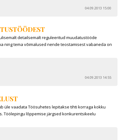
04.09.2013 15:00
DATUSTÖÖDEST
lulisemalt detailsemalt reguleeritud muudatustööde
ema ning tema võimalused nende teostamisest vabaneda on
04.09.2013 14:55
ELUST
b üle vaadata Töösuhetes lepitakse tihti korraga kokku
aks. Töölepingu lõppemise järgsed konkurentsikeelu