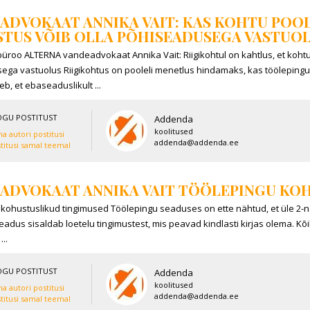
ADVOKAAT ANNIKA VAIT: KAS KOHTU POO
TUS VÕIB OLLA PÕHISEADUSEGA VASTUO
roo ALTERNA vandeadvokaat Annika Vait: Riigikohtul on kahtlus, et kohtu
ga vastuolus Riigikohtus on pooleli menetlus hindamaks, kas töölepingu 
eb, et ebaseaduslikult ...
ne;töö maht
OGU POSTITUST
Addenda
siilbek;addenda;blogi
koolitused
a autori postitusi
addenda@addenda.ee
titusi samal teemal
denda; annika vait
ADVOKAAT ANNIKA VAIT TÖÖLEPINGU KO
 kohustuslikud tingimused Töölepingu seaduses on ette nähtud, et üle 2
. Seadus sisaldab loetelu tingimustest, mis peavad kindlasti kirjas olema. 
...
OGU POSTITUST
Addenda
koolitused
a autori postitusi
addenda@addenda.ee
titusi samal teemal