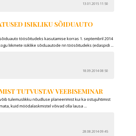
13.01.2015 11:50
ATUSED ISIKLIKU SÕIDUAUTO
õiduauto töösõitudeks kasutamise korras 1. septembril 2014
ogu liikmete isiklike sõiduautode nn töösõitudeks (edaspidi ...
18.09.2014 08:50
MIST TUTVUSTAV VEEBISEMINAR
t võib tulemuslikku nõudluse planeerimist kui ka ostujuhtimist
a, kuid möödalaskmistel võivad olla lausa ...
28.08.2014 09:45