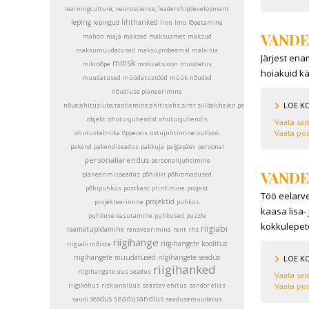
learningculture; neuroscience; leadershipdevelopment
leping
lihthanked
lepingud
linn
lmp
lõpetamine
VANDE
mahon
maja
maksed
maksuamet
maksud
maksumuudatused
maksuprobeemid
malaisia
Järjest ena
minsk
mikroõpe
motivatsioon
muudatus
hoiakuid käs
muudatused
müüdatustööd
müük
nõuded
nõudluse planeerimine
LOE K
nõue;ehitusluba;taotlemine;ehitis;ehs;siret siilbek;helen pajumaa
objekt
ohutusjuhendid
ohutusjuhendis
Vaata sam
Vaata pos
ohutustehnika
õppereis
ostujuhtimine
outlook
pakend
pakendiseadus
pakkuja
palgapäev
personal
personaliarendus
personalijuhtimine
VANDE
planeerimisseadus
põhikiri
põhiomadused
põhipuhkus
postkast
printimine
projekt
Töö eelarve
projektid
projekteerimine
puhkus
kaasa lisa
puhkuse kasutamine
puhkused
puzzle
kokkulepete
riigiabi
raamatupidamine
renoveerimine
rent
rhs
riigihange
riigihangete koolitus
riigiabi mõiste
riigihangete muudatused
riigihangete seadus
LOE K
riigihanked
riigihangete uus seadus
Vaata sam
riigikohus
riskianalüüs
säästev ehitus
sandor elias
Vaata pos
seadusandlus
seadus
saudi
seadusemuudatus