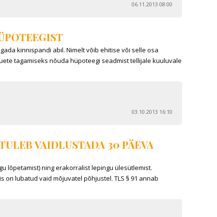
06.11.2013 08:00
HÜPOTEEGIST
gada kinnispandi abil. Nimelt võib ehitise või selle osa
uete tagamiseks nõuda hüpoteegi seadmist tellijale kuuluvale
03.10.2013 16:10
TULEB VAIDLUSTADA 30 PÄEVA
u lõpetamist) ning erakorralist lepingu ülesütlemist.
s on lubatud vaid mõjuvatel põhjustel. TLS § 91 annab