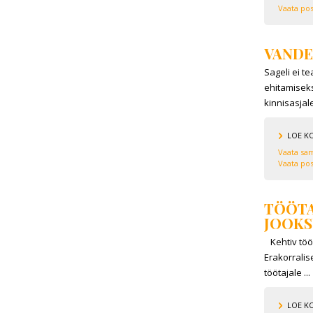
Vaata pos
VANDE
Sageli ei t
ehitamisek
kinnisasjale,
LOE K
Vaata sam
Vaata pos
TÖÖTA
JOOKS
Kehtiv tööl
Erakorralis
töötajale ...
LOE K