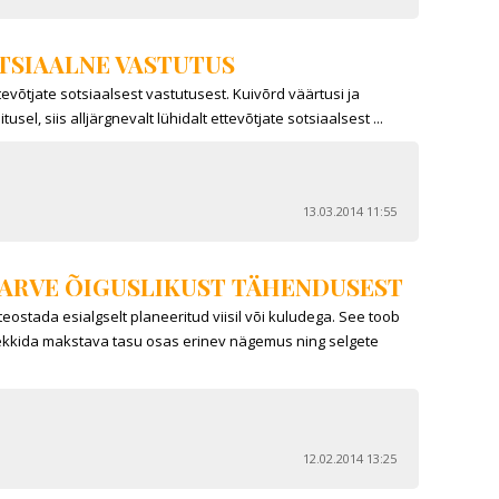
TSIAALNE VASTUTUS
tevõtjate sotsiaalsest vastutusest. Kuivõrd väärtusi ja
usel, siis alljärgnevalt lühidalt ettevõtjate sotsiaalsest ...
13.03.2014 11:55
LARVE ÕIGUSLIKUST TÄHENDUSEST
teostada esialgselt planeeritud viisil või kuludega. See toob
tekkida makstava tasu osas erinev nägemus ning selgete
12.02.2014 13:25