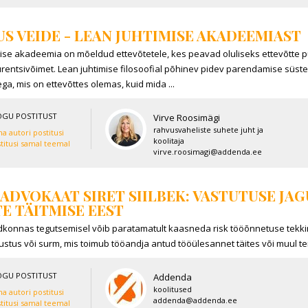
S VEIDE - LEAN JUHTIMISE AKADEEMIAST
ise akadeemia on mõeldud ettevõtetele, kes peavad oluliseks ettevõtte p
rentsivõimet. Lean juhtimise filosoofial põhinev pidev parendamise süst
ga, mis on ettevõttes olemas, kuid mida ...
OGU POSTITUST
Virve Roosimägi
rahvusvaheliste suhete juht ja
a autori postitusi
koolitaja
titusi samal teemal
virve.roosimagi@addenda.ee
ADVOKAAT SIRET SIILBEK: VASTUTUSE J
E TÄITMISE EEST
dkonnas tegutsemisel võib paratamatult kaasneda risk tööõnnetuse tekkim
ustus või surm, mis toimub tööandja antud tööülesannet täites või muul tema
OGU POSTITUST
Addenda
koolitused
a autori postitusi
addenda@addenda.ee
titusi samal teemal