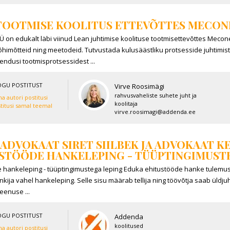
TOOTMISE KOOLITUS ETTEVÕTTES MECON
on edukalt läbi viinud Lean juhtimise koolituse tootmisettevõttes Meconet
õhimõtteid ning meetodeid. Tutvustada kulusäästliku protsesside juhtimist 
hendusi tootmisprotsessidest ...
OGU POSTITUST
Virve Roosimägi
rahvusvaheliste suhete juht ja
a autori postitusi
koolitaja
titusi samal teemal
virve.roosimagi@addenda.ee
ADVOKAAT SIRET SIILBEK JA ADVOKAAT K
STÖÖDE HANKELEPING - TÜÜPTINGIMUST
e hankeleping - tüüptingimustega leping Eduka ehitustööde hanke tulemu
hankija vahel hankeleping. Selle sisu määrab tellija ning töövõtja saab üld
eenuse ...
OGU POSTITUST
Addenda
koolitused
a autori postitusi