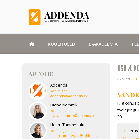
KOOLITUSED
E-AKADEEMIA
TE
BLO
AUTORID
AVALEHT
Addenda
koolitused
VANDE
addenda@addenda.ee
Riigikohus 
Diana Nõmmik
töölepingu 
koolitusjuht
diana.nommik@addenda.ee
30 ...
Helen Tammesalu
koolitusjuht
LOE K
helen.tammesalu@addenda.ee
Vaata sam