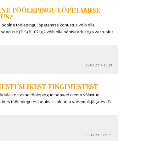
LNE TÖÖLEPINGU LÕPETAMISE
LUS?
 poolne töölepingu lõpetamise kohustus võib olla
seaduse (TLS) § 107 lg 2 võib olla põhiseadusega vastuolus.
12.02.2014 13:20
HUSTUSLIKEST TINGIMUSTEST
-nädala kestavad töölepingud peavad olema sõlmitud
Kõikides töölepingutes peaks sisalduma vähemalt järgnev: 1)
06.11.2013 09:55