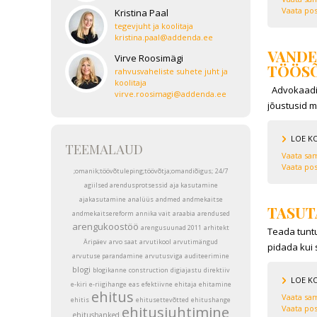
Vaata pos
Kristina Paal
tegevjuht ja koolitaja
kristina.paal@addenda.ee
VANDE
Virve Roosimägi
TÖÖSÕ
rahvusvaheliste suhete juht ja
koolitaja
Advokaadib
virve.roosimagi@addenda.ee
jõustusid m
LOE K
TEEMALAUD
Vaata sam
Vaata pos
;omanik;töövõtuleping;töövõtja;omandiõigus;
24/7
agiilsed arendusprotsessid
aja kasutamine
ajakasutamine
analüüs
andmed
andmekaitse
TASUT
andmekaitsereform
annika vait
araabia
arendused
arengukoostöö
arengusuunad 2011
arhitekt
Teada tuntu
Äripäev
arvo saat
arvutikool
arvutimängud
pidada kui
arvutuse parandamine
arvutusviga
auditeerimine
blogi
blogikanne
construction
digiajastu
direktiiv
LOE K
e-kiri
e-riigihange
eas
efektiivne
ehitaja
ehitamine
ehitus
Vaata sam
ehitis
ehitusettevõtted
ehitushange
ehitusjuhtimine
Vaata pos
ehitushanked