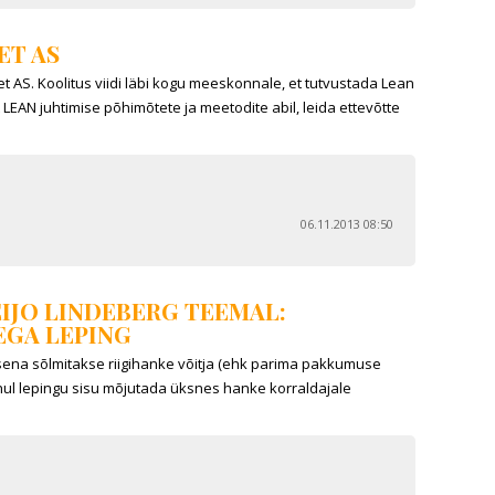
ET AS
 AS. Koolitus viidi läbi kogu meeskonnale, et tutvustada Lean
LEAN juhtimise põhimõtete ja meetodite abil, leida ettevõtte
06.11.2013 08:50
EIJO LINDEBERG TEEMAL:
EGA LEPING
sena sõlmitakse riigihanke võitja (ehk parima pakkumuse
juhul lepingu sisu mõjutada üksnes hanke korraldajale