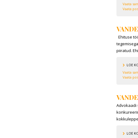
Vaata sam
Vaata pos
VANDE
Ehituse töö
tegemisega
piiratud. Ehi
LOE K
Vaata sam
Vaata pos
VANDE
Advokaadi 
konkureerim
kokkulepped 
LOE K