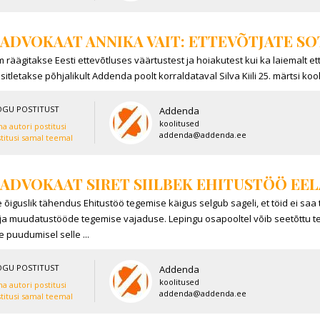
ADVOKAAT ANNIKA VAIT: ETTEVÕTJATE SO
m räägitakse Eesti ettevõtluses väärtustest ja hoiakutest kui ka laiemalt et
itletakse põhjalikult Addenda poolt korraldataval Silva Kiili 25. märtsi koolit
OGU POSTITUST
Addenda
koolitused
a autori postitusi
addenda@addenda.ee
titusi samal teemal
ADVOKAAT SIRET SIILBEK EHITUSTÖÖ EE
 õiguslik tähendus Ehitustöö tegemise käigus selgub sageli, et töid ei saa 
- ja muudatustööde tegemise vajaduse. Lepingu osapooltel võib seetõttu 
 puudumisel selle ...
OGU POSTITUST
Addenda
koolitused
a autori postitusi
addenda@addenda.ee
titusi samal teemal